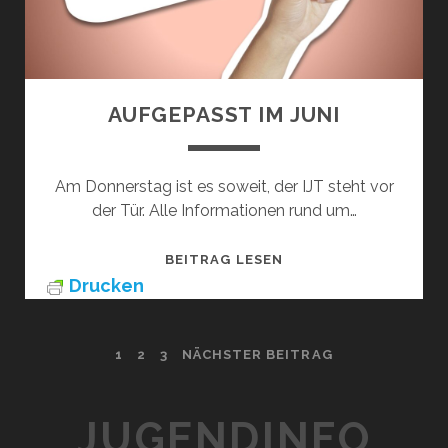
AUFGEPASST IM JUNI
Am Donnerstag ist es soweit, der IJT steht vor
der Tür. Alle Informationen rund um…
AUFGEPASST
BEITRAG LESEN
IM
Drucken
JUNI
SEITENNUMMERIERUNG
1
2
3
NÄCHSTER BEITRAG
DER
JUGENDINFO
BEITRÄGE