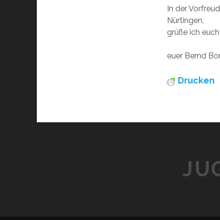
In der Vorfreu
Nürtingen,
grüße ich euch 
euer Bernd Bo
Drucken
JU