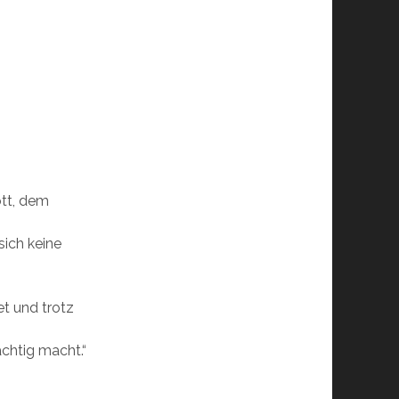
ott, dem
sich keine
et und trotz
ächtig macht.“