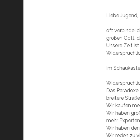
Liebe Jugend,
oft verbinde i
großen Gott, d
Unsere Zeit is
Widersprüchli
Im Schaukasten
Widersprüchli
Das Paradoxe a
breitere Straß
Wir kaufen meh
Wir haben größ
mehr Experten,
Wir haben den 
Wir reden zu v