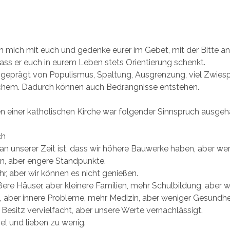
ch mich mit euch und gedenke eurer im Gebet, mit der Bitte a
ass er euch in eurem Leben stets Orientierung schenkt.
t geprägt von Populismus, Spaltung, Ausgrenzung, viel Zwies
chem. Dadurch können auch Bedrängnisse entstehen.
 einer katholischen Kirche war folgender Sinnspruch ausgeh
ch
n unserer Zeit ist, dass wir höhere Bauwerke haben, aber we
en, aber engere Standpunkte.
r, aber wir können es nicht genießen.
ere Häuser, aber kleinere Familien, mehr Schulbildung, aber w
 aber innere Probleme, mehr Medizin, aber weniger Gesundhei
Besitz vervielfacht, aber unsere Werte vernachlässigt.
iel und lieben zu wenig.