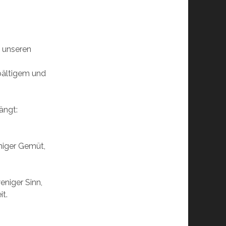
n unseren
pältigem und
ängt:
niger Gemüt,
eniger Sinn,
t.